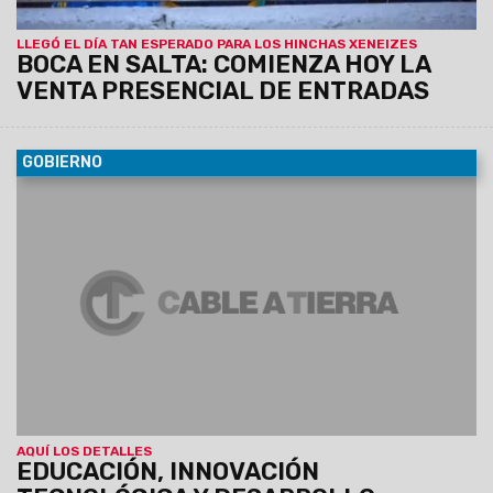
LLEGÓ EL DÍA TAN ESPERADO PARA LOS HINCHAS XENEIZES
BOCA EN SALTA: COMIENZA HOY LA
VENTA PRESENCIAL DE ENTRADAS
GOBIERNO
05/07/2026
Durante la jornada desarrollada en el Paseo
Güemes, la ex Palúdica y la Usina Cultural, también se
acercaron a los vecinos servicios que brinda la Provincia y
Municipalidad. Se presentó la plataforma Formación y Empleo
y hubo espectáculos musicales en vivo.
AQUÍ LOS DETALLES
EDUCACIÓN, INNOVACIÓN