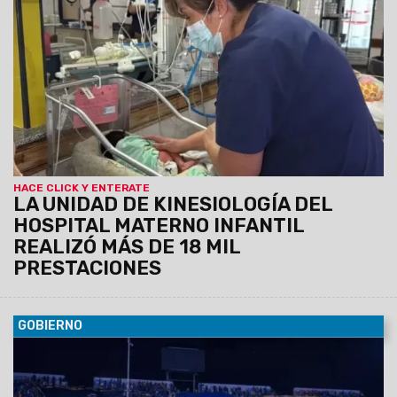
552 interconsultas, 44 intervenciones de urgencia y
desarrolló 13 talleres destinados a pacientes y familias.
HACE CLICK Y ENTERATE
LA UNIDAD DE KINESIOLOGÍA DEL
HOSPITAL MATERNO INFANTIL
REALIZÓ MÁS DE 18 MIL
PRESTACIONES
GOBIERNO
06/07/2026
Las interesadas deberán asistir mañana de
manera presencial a las boleterías del estadio Martearena,
de 8.30 a 11. El miércoles los xeneizes se enfrentarán a