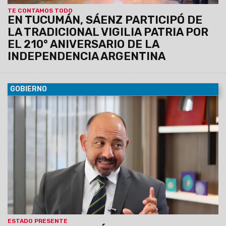
TE CONTAMOS TODO
EN TUCUMÁN, SÁENZ PARTICIPÓ DE
LA TRADICIONAL VIGILIA PATRIA POR
EL 210° ANIVERSARIO DE LA
INDEPENDENCIA ARGENTINA
GOBIERNO
08/07/2026
Será en un acto que se realizará hoy a partir
de las 11 en el Casa de Gobierno. Será presidido por el
gobernador Sáenz, junto con el ministro de Economía.
El
anuncio incluye una línea de reestructuración de
deudas destinada a empleados públicos provinciales y
municipales.
ESTADO PRESENTE