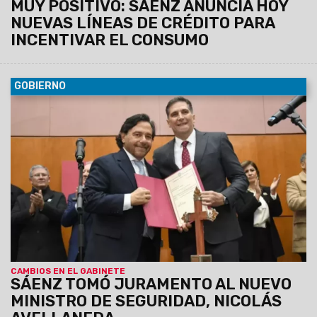
MUY POSITIVO: SÁENZ ANUNCIA HOY
NUEVAS LÍNEAS DE CRÉDITO PARA
INCENTIVAR EL CONSUMO
GOBIERNO
08/07/2026
En el mismo acto también asumió Juan
Ignacio Vilchez como Secretario de Seguridad. El mandatario
destacó la continuidad del plan de gestión y ratificó la
seguridad pública como política de Estado “Seguimos
trabajando de manera mancomunada y federal, asumiendo
los grandes desafíos en seguridad”, dijo el mandatario.
CAMBIOS EN EL GABINETE
SÁENZ TOMÓ JURAMENTO AL NUEVO
MINISTRO DE SEGURIDAD, NICOLÁS