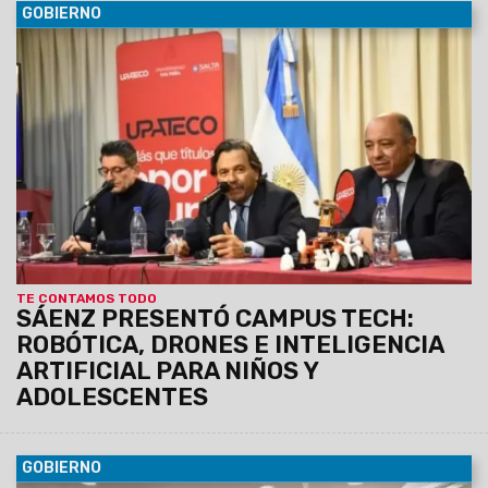
GOBIERNO
07/07/2026
El Gobernador encabezó el lanzamiento del
programa, una iniciativa científica y tecnológica que se
desarrollará durante las vacaciones de invierno. Los talleres,
gratuitos y presenciales, se dictarán en la sede de Upateco y
en el Hub Tecnológico de Vaqueros.
TE CONTAMOS TODO
SÁENZ PRESENTÓ CAMPUS TECH:
ROBÓTICA, DRONES E INTELIGENCIA
ARTIFICIAL PARA NIÑOS Y
ADOLESCENTES
GOBIERNO