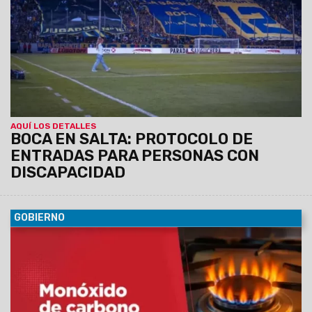
Athletico Paranaense de Brasil.
AQUÍ LOS DETALLES
BOCA EN SALTA: PROTOCOLO DE
ENTRADAS PARA PERSONAS CON
DISCAPACIDAD
GOBIERNO
05/07/2026
El Ministerio recuerda la importancia de
controlar los artefactos de calefacción y mantener una
adecuada ventilación de los ambientes para evitar
accidentes durante la temporada de bajas temperaturas.