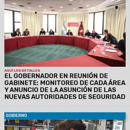
07/07/2026
En el encuentro de trabajo se confirmó que
hoy a las 10 en Casa de Gobierno, asumirá Nicolás
Avellaneda como ministro de Seguridad y Juan Ignacio
Vílchez en la Secretaría de Seguridad. "El Gobernador nos
exige estar cerca de la gente con un plan integral", dijo el jefe
de Gabinete tras la reunión.
AQUÍ LOS DETALLES
EL GOBERNADOR EN REUNIÓN DE
GABINETE: MONITOREO DE CADA ÁREA
Y ANUNCIO DE LA ASUNCIÓN DE LAS
NUEVAS AUTORIDADES DE SEGURIDAD
GOBIERNO
06/07/2026
Entre enero y mayo, el servicio brindó 3541
consultas externas, más de 14 mil atenciones en internación,