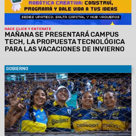
HACE CLICK Y ENTERATE
MAÑANA SE PRESENTARÁ CAMPUS
TECH, LA PROPUESTA TECNOLÓGICA
PARA LAS VACACIONES DE INVIERNO
GOBIERNO
05/07/2026
El estadio Padre Martearena será sede del
desafío internacional de invierno entre los xeneixes y Atlético
Paranaense de Brasil. La expectativa es total.