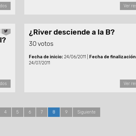
ados
Ver re
¿River desciende a la B?
l?
30 votos
Fecha de inicio:
24/06/2011 |
Fecha de finalización
24/07/2011
ados
Ver re
4
5
6
7
8
9
Siguiente