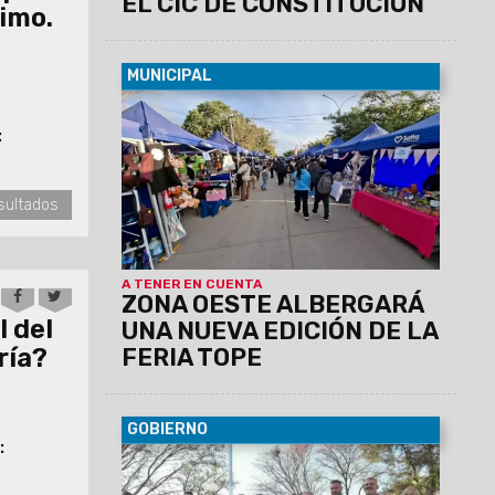
EL CIC DE CONSTITUCIÓN
ximo.
MUNICIPAL
07/08/2026
La actividad se llevará a
cabo el sábado 8 de agosto, de 12 a 19
:
horas, en barrio Grand Bourg. Se espera
una gran convocatoría, ya que habrá 110
emprendedores y el precio máximo
sultados
permitido por producto o combo será de
$20.000.
A TENER EN CUENTA
ZONA OESTE ALBERGARÁ
 del
UNA NUEVA EDICIÓN DE LA
FERIA TOPE
ría?
GOBIERNO
:
07/08/2026
Antonio Marocco
acompañó la conmemoración del