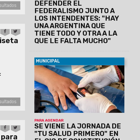
DEFENDER EL
sultados
FEDERALISMO JUNTO A
LOS INTENDENTES: "HAY
UNA ARGENTINA QUE
TIENE TODO Y OTRA A LA
iseta
QUE LE FALTA MUCHO"
MUNICIPAL
07/08/2026
Será el viernes 7 de
:
agosto de 9 a 12 en el predio municipal
de zona este. Habrá servicios médicos,
odontológicos, nutricionistas, enfermería
y otros. La atención será por orden de
llegada y estará destinada a vecinos de
sultados
la zona que requieran controles y
asesoramiento en salud.
PARA AGENDAR
SE VIENE LA JORNADA DE
"TU SALUD PRIMERO" EN
5 para