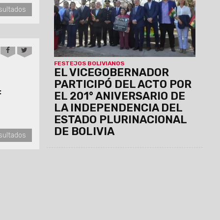
Consulado de Bolivia en Salta, donde se
sultados
destacó la histórica hermandad entre
ambos pueblos y el aporte de la
comunidad boliviana al desarrollo de la
provincia.
FESTEJOS BOLIVIANOS
EL VICEGOBERNADOR
PARTICIPÓ DEL ACTO POR
:
EL 201° ANIVERSARIO DE
LA INDEPENDENCIA DEL
ESTADO PLURINACIONAL
DE BOLIVIA
sultados